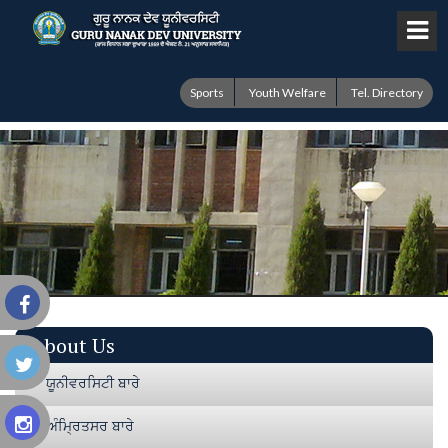
Sports
Youth Welfare
Tel. Directory
About Us
ਯੂਨੀਵਰਸਿਟੀ ਬਾਰੇ
ਅੰਮ੍ਰਿਤਸਰ ਬਾਰੇ