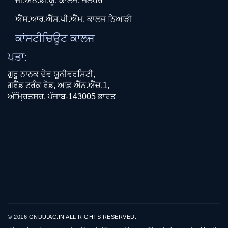
ਜੀ.ਐੱਨ.ਡੀ.ਯੂ. ਕਾਲਜ, ਜਲੰਧਰ
ਐੱਸ.ਆਰ.ਐੱਸ.ਪੀ.ਐੱਮ. ਕਾਲਜ ਨਿਆੜੀ
ਕਾਂਸਟੀਚਿਊਟ ਕਾਲਜ
ਪਤਾ:
ਗੁਰੂ ਨਾਨਕ ਦੇਵ ਯੂਨੀਵਰਸਿਟੀ,
ਗਰੈਂਡ ਟਰੰਕ ਰੋਡ, ਆਫ਼ ਐੱਨ.ਐੱਚ.1,
ਅੰਮ੍ਰਿਤਸਰ, ਪੰਜਾਬ-143005 ਭਾਰਤ
© 2016 GNDU.AC.IN ALL RIGHTS RESERVED.