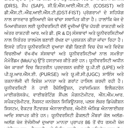
(DRS), ਸੈਪ (SAP), ਸੀ.ਓ.ਐੱਸ.ਆਈ.ਐੱਸ.ਟੀ. (COSIST) ਅਤੇ
ਡੀ.ਐੱਸ.ਟੀ.-ਐੱਫ.ਆਈ.ਐੱਸ.ਟੀ.(DST-FIST) ਪ੍ਰੋਗਰਾਮਾਂ ਦੇ ਸਹਿਯੋਗ
ਨਾਲ ਸ਼ਾਨਦਾਰ ਬੁਨਿਆਦੀ ਖੋਜ ਢਾਂਚਾ ਸਥਾਪਿਤ ਕੀਤਾ ਹੈ। ਹਾਲਾਂਕਿ ਖੋਜ ਦੇ
ਮਿਆਰੀਕਰਨ ਲਈ ਯੂਨੀਵਰਸਿਟੀ ਵੱਲੋਂ ਦੂਜੀਆਂ ਉੱਚ ਪੱਧਰੀ ਰਾਸ਼ਟਰੀ ਅਤੇ
ਅੰਤਰ ਰਾਸ਼ਟਰੀ ਆਰ. ਅਤੇ ਡੀ. (R & D) ਸੰਸਥਾਵਾਂ ਅਤੇ ਯੂਨੀਵਰਸਿਟੀਆਂ
ਨਾਲ ਨਿਰੰਤਰ ਤਾਲਮੇਲ ਬਣਾਈ ਰੱਖਣ ਦਾ ਪ੍ਰਯਤਨ ਕੀਤਾ ਜਾਂਦਾ ਰਿਹਾ ਹੈ।
ਇਸਦੇ ਤਹਿਤ ਯੂਨੀਵਰਸਿਟੀ ਦੁਆਰਾ ਵੱਡੀ ਗਿਣਤੀ ਵਿਚ ਦੇਸ਼ ਅਤੇ ਵਿਦੇਸ਼
ਵਿਚਲੀਆਂ ਵੱਖ-ਵੱਖ ਸੰਸਥਾਵਾਂ ਅਤੇ ਯੂਨੀਵਰਸਿਟੀਆਂ ਨਾਲ ਸਮਝੌਤਾ
ਮੈਮੋਰੈਂਡਮ (MoU’s) ਉੱਤੇ ਹਸਤਾਖ਼ਰ ਕੀਤੇ ਗਏ ਹਨ। ਯੂਨੀਵਰਸਿਟੀ ਅਧੀਨ
ਖੋਜ ਕਾਰਜਾਂ ਵਿਚ ਬਿਹਤਰੀਨ ਪ੍ਰਦਰਸ਼ਨ ਜ਼ਰੀਏ ਯੂ.ਪੀ.ਈ (UPE) ਅਤੇ
ਪੀ.ਯੂ.ਆਰ.ਐੱਸ.ਈ. (PURSE) ਅਤੇ ਯੂ.ਜੀ.ਸੀ.(UGC) ਸਾਇੰਸ ਅਤੇ
ਤਕਨਾਲੋਜੀ ਦੀ ਵਿਸ਼ੇਸ਼ ਮਾਨਤਾ ਅਤੇ ਗਰਾਂਟ ਹਾਸਿਲ ਕਰਦੀ ਰਹੀ ਹੈ।
ਯੂਨੀਵਰਸਿਟੀ ਨੇ ਹਾਈ ਰੈਜ਼ੋਲਿਊਸ਼ਨ, ਟਰਾਂਸਮਿਸ਼ਨ ਇਲੈਕਟਰੋਨ
ਮਾਈਕਰੋਸਕੋਪ, ਵਾਈਬਰੇਟਿੰਗ ਸੈਂਪਲ ਮੈਗਨਟੋਮੀਟਰ, ਐੱਨ.ਐੱਮ.ਆਰ.
ਸਪੈਕਟ੍ਰੋਮੀਟਰ, ਨੈਕਸਟ ਜਨਰੇਸ਼ਨ ਸਿਕਿਊਨਸਰ, ਪਲਸ ਲੇਜ਼ਰ ਡਿਪੋਜ਼ੀਸ਼ਨ
ਸਿਸਟਮ, ਵੈਕਟਰ ਨੈੱਟਵਰਕ ਐਨਾਲਾਈਜ਼ਰ, ਐਮੀਨੋ ਐਸਿਡ ਐਨਾਲਾਈਜ਼ਰ
ਆਦਿ ਸਥਾਪਤ ਕੀਤੇ ਹਨ। ਯੂਨੀਵਰਸਿਟੀ ਫ਼ੈਕਲਟੀ ਮੈਂਬਰਾਂ ਕੋਲ ਅਲੱਗ-
ਅਲੱਗ ਖੋਜ ਏਜੰਸੀਆਂ ਦੁਆਰਾ ਮਾਨਤਾ ਪ੍ਰਾਪਤ 86 ਤੋਂ ਵੱਧ ਰਸਮੀ ਖੋਜ