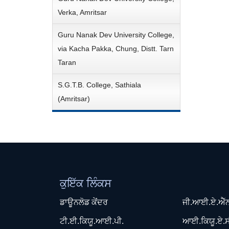
Verka, Amritsar
Guru Nanak Dev University College,
via Kacha Pakka, Chung, Distt. Tarn
Taran
S.G.T.B. College, Sathiala
(Amritsar)
ਕੁਇੱਕ ਲਿੰਕਸ
ਡਾਊਨਲੋਡ ਕੇਂਦਰ
ਜੀ.ਆਈ.ਏ.ਐੱ
ਟੀ.ਈ.ਕਿਯੂ.ਆਈ.ਪੀ.
ਆਈ.ਕਿਯੂ.ਏ.ਸ