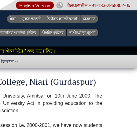
ਹੈਲਪਲਾਈਨ +91-183-2258802-09
English Version
ਖੇਡਾਂ
ਯੁਵਕ ਭਲਾਈ
ਟੈਲੀਫੋਨ ਡਾਇਰੈਕਟਰੀ
ਯੋਗਦਾਨ
ੂਨੀਵਰਸਿਟੀ ਆਨਰੇਰੀ ਪ੍ਰੋਫ਼ੈਸਰ
ਐਮੀਨੈਂਸ ਪ੍ਰੋਫ਼ੈਸਰ
ਜੀ.ਐਨ.ਡੀ.ਯੂ ਅਲੂਮਨੀ
 ਫ਼ਾਰ ਐਕਸੀਲੈਂਸ ” ਨਾਲ ਸਨਮਾਨਿਤ।
ੇ ਵਿਕਾਸ
llege, Niari (Gurdaspur)
University, Amritsar on 10th June 2000. The
he University Act in providing education to the
isdiction.
mic session i.e. 2000-2001, we have now students