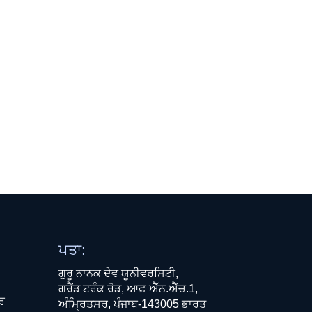
ਪਤਾ:
ਗੁਰੂ ਨਾਨਕ ਦੇਵ ਯੂਨੀਵਰਸਿਟੀ,
ਗਰੈਂਡ ਟਰੰਕ ਰੋਡ, ਆਫ਼ ਐੱਨ.ਐੱਚ.1,
ਧਰ
ਅੰਮ੍ਰਿਤਸਰ, ਪੰਜਾਬ-143005 ਭਾਰਤ