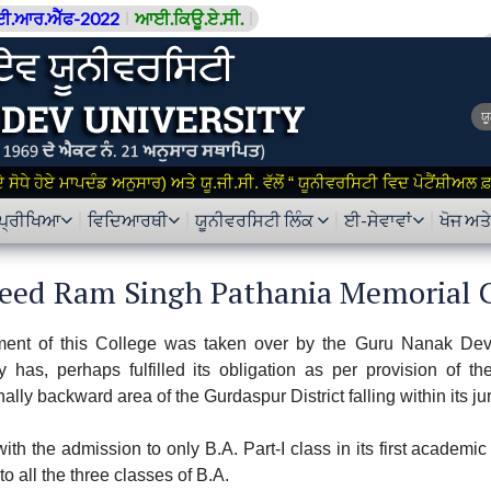
ਈ.ਆਰ.ਐੱਫ-2022
ਆਈ.ਕਿਊ.ਏ.ਸੀ.
ਯ
ਸੋਧੇ ਹੋਏ ਮਾਪਦੰਡ ਅਨੁਸਾਰ) ਅਤੇ ਯੂ.ਜੀ.ਸੀ. ਵੱਲੋਂ “ ਯੂਨੀਵਰਸਿਟੀ ਵਿਦ ਪੋਟੈਂਸ਼ੀਅਲ
ਪ੍ਰੀਖਿਆ
ਵਿਦਿਆਰਥੀ
ਯੂਨੀਵਰਸਿਟੀ ਲਿੰਕ
ਈ-ਸੇਵਾਵਾਂ
ਖੋਜ ਅਤ
eed Ram Singh Pathania Memorial Co
nt of this College was taken over by the Guru Nanak Dev 
y has, perhaps fulfilled its obligation as per provision of t
ally backward area of the Gurdaspur District falling within its jur
with the admission to only B.A. Part-I class in its first acade
to all the three classes of B.A.