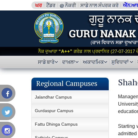
ਘਰ
ਟੈਂਡਰ
@ ਨੌਕਰੀ
ਸਾਡੇ ਨਾਲ ਸੰਪਰਕ ਕਰੋ
ਐੱਨ.ਆ
ਨੈਕ ਦੁਆਰਾ
“A++”
ਗਰੇਡ ਨਾਲ ਪ੍ਰਵਾਨਿਤ (27-07-2017 ਦੇ 
ਸਾਡੇ ਬਾਰੇ
ਦਾਖ਼ਲਾ
ਅਕਾਦਮਿਕ
ਸੁਵਿਧਾਵਾਂ
Shah
Regional Campuses
Manageme
Jalandhar Campus
Universit
Gurdaspur Campus
education
Fattu Dhinga Campus
Starting 
admitted 
Sathiala Campus