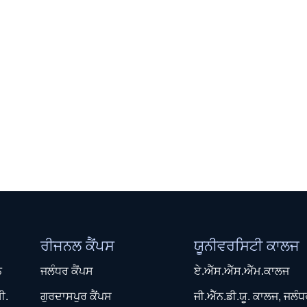
ਰੀਜਨਲ ਕੈਂਪਸ
ਯੂਨੀਵਰਸਿਟੀ ਕਾਲਜ
ਨ
ਜਲੰਧਰ ਕੈਂਪਸ
ਏ.ਐੱਸ.ਐੱਸ.ਐੱਮ.ਕਾਲਜ
ੀ.
ਗੁਰਦਾਸਪੁਰ ਕੈਂਪਸ
ਜੀ.ਐੱਨ.ਡੀ.ਯੂ. ਕਾਲਜ, ਜਲੰ