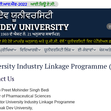
ਈ.ਆਰ.ਐੱਫ-2022
ਆਈ.ਕਿਊ.ਏ.ਸੀ.
ਯ
ਸੋਧੇ ਹੋਏ ਮਾਪਦੰਡ ਅਨੁਸਾਰ) ਅਤੇ ਯੂ.ਜੀ.ਸੀ. ਵੱਲੋਂ “ ਯੂਨੀਵਰਸਿਟੀ ਵਿਦ ਪੋਟੈਂਸ਼ੀਅਲ
ਪ੍ਰੀਖਿਆ
ਵਿਦਿਆਰਥੀ
ਯੂਨੀਵਰਸਿਟੀ ਲਿੰਕ
ਈ-ਸੇਵਾਵਾਂ
ਖੋਜ ਅਤ
ersity Industry Linkage Programme 
ct Us
.) Preet Mohinder Singh Bedi
r of Pharmaceutical Sciences
tor University Industry Linkage Programme
ak Dev University,