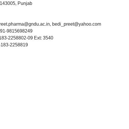
-143005, Punjab
preet.pharma@gndu.ac.in, bedi_preet@yahoo.com
+91-9815698249
-183-2258802-09 Ext: 3540
-183-2258819