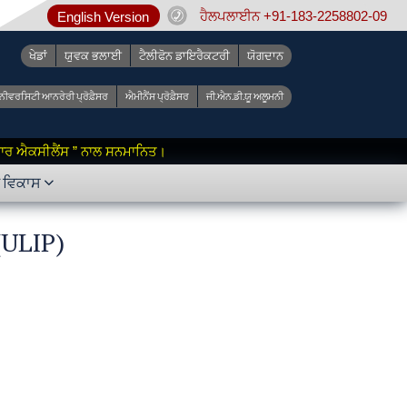
ਹੈਲਪਲਾਈਨ +91-183-2258802-09
English Version
ਖੇਡਾਂ
ਯੁਵਕ ਭਲਾਈ
ਟੈਲੀਫੋਨ ਡਾਇਰੈਕਟਰੀ
ਯੋਗਦਾਨ
ੂਨੀਵਰਸਿਟੀ ਆਨਰੇਰੀ ਪ੍ਰੋਫ਼ੈਸਰ
ਐਮੀਨੈਂਸ ਪ੍ਰੋਫ਼ੈਸਰ
ਜੀ.ਐਨ.ਡੀ.ਯੂ ਅਲੂਮਨੀ
 ਫ਼ਾਰ ਐਕਸੀਲੈਂਸ ” ਨਾਲ ਸਨਮਾਨਿਤ।
ੇ ਵਿਕਾਸ
(ULIP)