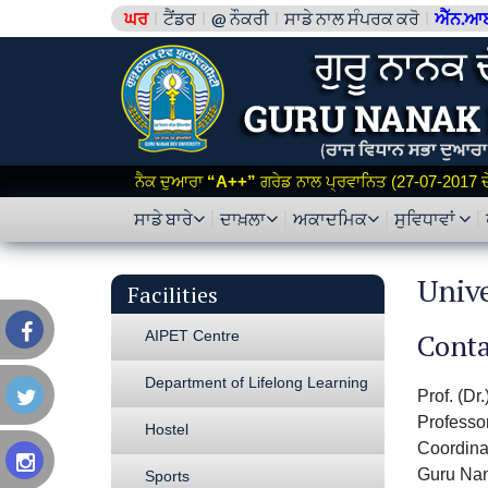
ਘਰ
ਟੈਂਡਰ
@ ਨੌਕਰੀ
ਸਾਡੇ ਨਾਲ ਸੰਪਰਕ ਕਰੋ
ਐੱਨ.ਆ
ਨੈਕ ਦੁਆਰਾ
“A++”
ਗਰੇਡ ਨਾਲ ਪ੍ਰਵਾਨਿਤ (27-07-2017 ਦੇ 
ਸਾਡੇ ਬਾਰੇ
ਦਾਖ਼ਲਾ
ਅਕਾਦਮਿਕ
ਸੁਵਿਧਾਵਾਂ
Univ
Facilities
AIPET Centre
Conta
Department of Lifelong Learning
Prof. (Dr
Professo
Hostel
Coordina
Guru Nan
Sports