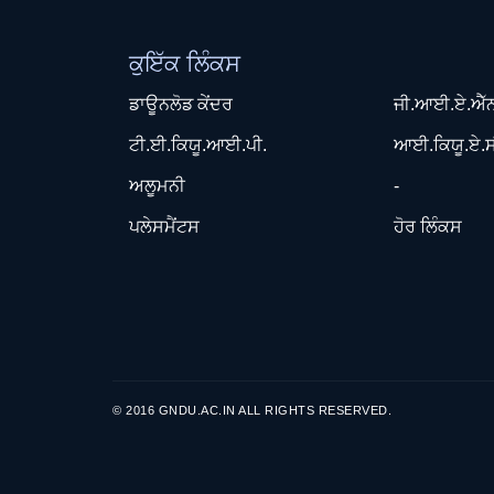
ਕੁਇੱਕ ਲਿੰਕਸ
ਡਾਊਨਲੋਡ ਕੇਂਦਰ
ਜੀ.ਆਈ.ਏ.ਐੱ
ਟੀ.ਈ.ਕਿਯੂ.ਆਈ.ਪੀ.
ਆਈ.ਕਿਯੂ.ਏ.ਸ
ਅਲੂਮਨੀ
-
ਪਲੇਸਮੈਂਟਸ
ਹੋਰ ਲਿੰਕਸ
© 2016 GNDU.AC.IN ALL RIGHTS RESERVED.