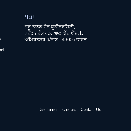
ਪਤਾ:
ਗੁਰੂ ਨਾਨਕ ਦੇਵ ਯੂਨੀਵਰਸਿਟੀ,
ਗਰੈਂਡ ਟਰੰਕ ਰੋਡ, ਆਫ਼ ਐੱਨ.ਐੱਚ.1,
ਧਰ
ਅੰਮ੍ਰਿਤਸਰ, ਪੰਜਾਬ-143005 ਭਾਰਤ
ਲਜ
Disclaimer
Careers
Contact Us