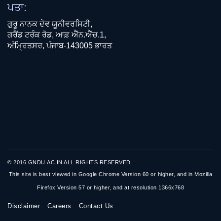
ਪਤਾ:
ਗੁਰੂ ਨਾਨਕ ਦੇਵ ਯੂਨੀਵਰਸਿਟੀ,
ਗਰੈਂਡ ਟਰੰਕ ਰੋਡ, ਆਫ਼ ਐੱਨ.ਐੱਚ.1,
ਅੰਮ੍ਰਿਤਸਰ, ਪੰਜਾਬ-143005 ਭਾਰਤ
© 2016 GNDU.AC.IN ALL RIGHTS RESERVED.
This site is best viewed in Google Chrome Version 60 or higher, and in Mozilla
Firefox Version 57 or higher, and at resolution 1366x768
Disclaimer
Careers
Contact Us