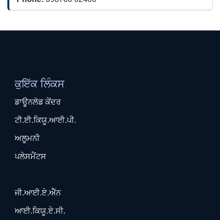
ਕੁਇੱਕ ਲਿੰਕਸ
ਡਾਊਨਲੋਡ ਕੇਂਦਰ
ਟੀ.ਈ.ਕਿਯੂ.ਆਈ.ਪੀ.
ਅਲੂਮਨੀ
ਪਲੇਸਮੈਂਟਸ
ਜੀ.ਆਈ.ਏ.ਐੱਨ
ਆਈ.ਕਿਯੂ.ਏ.ਸੀ.