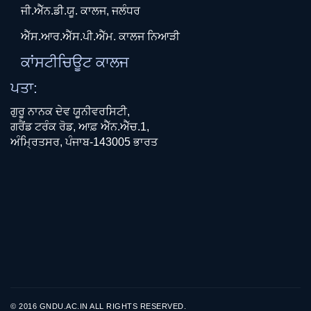
ਜੀ.ਐੱਨ.ਡੀ.ਯੂ. ਕਾਲਜ, ਜਲੰਧਰ
ਐੱਸ.ਆਰ.ਐੱਸ.ਪੀ.ਐੱਮ. ਕਾਲਜ ਨਿਆੜੀ
ਕਾਂਸਟੀਚਿਊਟ ਕਾਲਜ
ਪਤਾ:
ਗੁਰੂ ਨਾਨਕ ਦੇਵ ਯੂਨੀਵਰਸਿਟੀ,
ਗਰੈਂਡ ਟਰੰਕ ਰੋਡ, ਆਫ਼ ਐੱਨ.ਐੱਚ.1,
ਅੰਮ੍ਰਿਤਸਰ, ਪੰਜਾਬ-143005 ਭਾਰਤ
© 2016 GNDU.AC.IN ALL RIGHTS RESERVED.