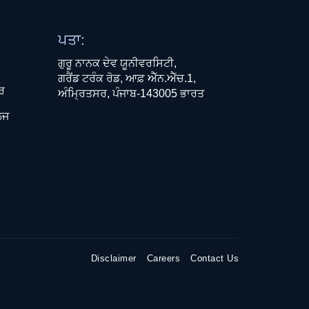
ਪਤਾ:
ਗੁਰੂ ਨਾਨਕ ਦੇਵ ਯੂਨੀਵਰਸਿਟੀ,
ਗਰੈਂਡ ਟਰੰਕ ਰੋਡ, ਆਫ਼ ਐੱਨ.ਐੱਚ.1,
ਧਰ
ਅੰਮ੍ਰਿਤਸਰ, ਪੰਜਾਬ-143005 ਭਾਰਤ
ਲਜ
Disclaimer
Careers
Contact Us