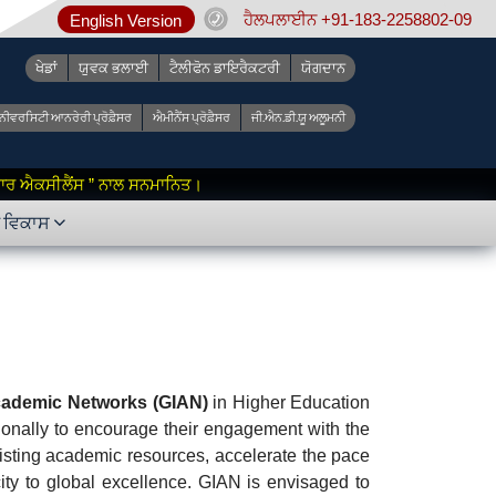
ਹੈਲਪਲਾਈਨ +91-183-2258802-09
English Version
ਖੇਡਾਂ
ਯੁਵਕ ਭਲਾਈ
ਟੈਲੀਫੋਨ ਡਾਇਰੈਕਟਰੀ
ਯੋਗਦਾਨ
ੂਨੀਵਰਸਿਟੀ ਆਨਰੇਰੀ ਪ੍ਰੋਫ਼ੈਸਰ
ਐਮੀਨੈਂਸ ਪ੍ਰੋਫ਼ੈਸਰ
ਜੀ.ਐਨ.ਡੀ.ਯੂ ਅਲੂਮਨੀ
 ਫ਼ਾਰ ਐਕਸੀਲੈਂਸ ” ਨਾਲ ਸਨਮਾਨਿਤ।
ੇ ਵਿਕਾਸ
 Academic Networks (GIAN)
in Higher Education
tionally to encourage their engagement with the
xisting academic resources, accelerate the pace
city to global excellence. GIAN is envisaged to