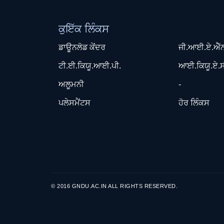
ਕੁਇੱਕ ਲਿੰਕਸ
ਡਾਊਨਲੋਡ ਕੇਂਦਰ
ਜੀ.ਆਈ.ਏ.ਐੱ
ਟੀ.ਈ.ਕਿਯੂ.ਆਈ.ਪੀ.
ਆਈ.ਕਿਯੂ.ਏ.ਸ
ਅਲੂਮਨੀ
-
ਪਲੇਸਮੈਂਟਸ
ਹੋਰ ਲਿੰਕਸ
© 2016 GNDU.AC.IN ALL RIGHTS RESERVED.