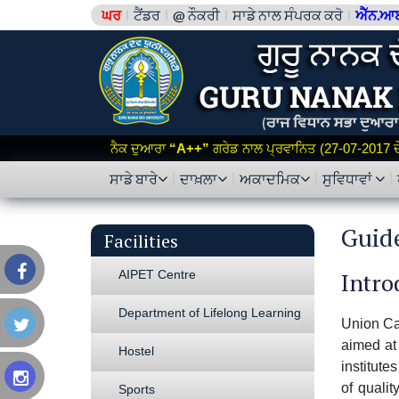
ਘਰ
ਟੈਂਡਰ
@ ਨੌਕਰੀ
ਸਾਡੇ ਨਾਲ ਸੰਪਰਕ ਕਰੋ
ਐੱਨ.ਆ
ਨੈਕ ਦੁਆਰਾ
“A++”
ਗਰੇਡ ਨਾਲ ਪ੍ਰਵਾਨਿਤ (27-07-2017 ਦੇ 
ਸਾਡੇ ਬਾਰੇ
ਦਾਖ਼ਲਾ
ਅਕਾਦਮਿਕ
ਸੁਵਿਧਾਵਾਂ
Guid
Facilities
AIPET Centre
Intro
Department of Lifelong Learning
Union Ca
aimed at 
Hostel
institute
of qualit
Sports