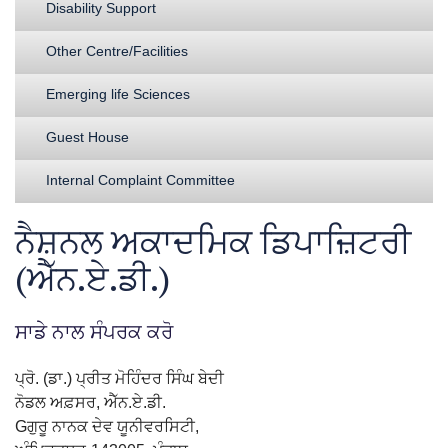
Disability Support
Other Centre/Facilities
Emerging life Sciences
Guest House
Internal Complaint Committee
ਨੈਸ਼ਨਲ ਅਕਾਦਮਿਕ ਡਿਪਾਜ਼ਿਟਰੀ
(ਐੱਨ.ਏ.ਡੀ.)
ਸਾਡੇ ਨਾਲ ਸੰਪਰਕ ਕਰੋ
ਪ੍ਰੋ. (ਡਾ.) ਪ੍ਰੀਤ ਮੋਹਿੰਦਰ ਸਿੰਘ ਬੇਦੀ
ਨੋਡਲ ਅਫ਼ਸਰ, ਐੱਨ.ਏ.ਡੀ.
Gਗੁਰੂ ਨਾਨਕ ਦੇਵ ਯੂਨੀਵਰਸਿਟੀ,