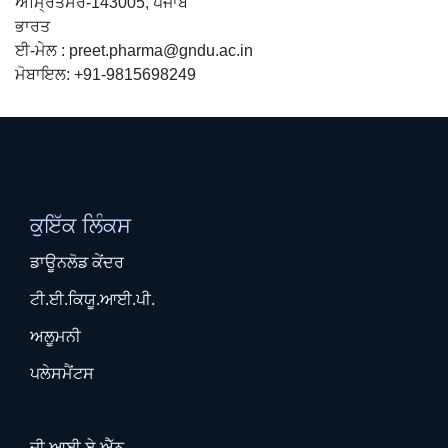
ਅੰਮ੍ਰਿਤਸਰ-143005, ਪੰਜਾਬ
ਭਾਰਤ
ਈ-ਮੇਲ : preet.pharma@gndu.ac.in
ਮੋਬਾਇਲ: +91-9815698249
ਕੁਇੱਕ ਲਿੰਕਸ
ਡਾਊਨਲੋਡ ਕੇਂਦਰ
ਟੀ.ਈ.ਕਿਯੂ.ਆਈ.ਪੀ.
ਅਲੂਮਨੀ
ਪਲੇਸਮੈਂਟਸ
ਜੀ.ਆਈ.ਏ.ਐੱਨ