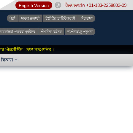
ਹੈਲਪਲਾਈਨ +91-183-2258802-09
English Version
ਖੇਡਾਂ
ਯੁਵਕ ਭਲਾਈ
ਟੈਲੀਫੋਨ ਡਾਇਰੈਕਟਰੀ
ਯੋਗਦਾਨ
ੂਨੀਵਰਸਿਟੀ ਆਨਰੇਰੀ ਪ੍ਰੋਫ਼ੈਸਰ
ਐਮੀਨੈਂਸ ਪ੍ਰੋਫ਼ੈਸਰ
ਜੀ.ਐਨ.ਡੀ.ਯੂ ਅਲੂਮਨੀ
 ਫ਼ਾਰ ਐਕਸੀਲੈਂਸ ” ਨਾਲ ਸਨਮਾਨਿਤ।
ੇ ਵਿਕਾਸ