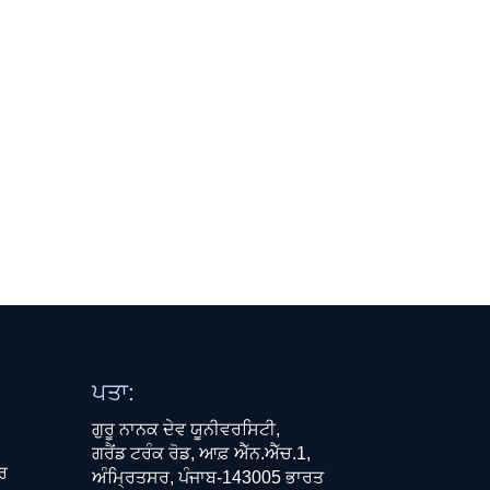
ਪਤਾ:
ਗੁਰੂ ਨਾਨਕ ਦੇਵ ਯੂਨੀਵਰਸਿਟੀ,
ਗਰੈਂਡ ਟਰੰਕ ਰੋਡ, ਆਫ਼ ਐੱਨ.ਐੱਚ.1,
ਧਰ
ਅੰਮ੍ਰਿਤਸਰ, ਪੰਜਾਬ-143005 ਭਾਰਤ