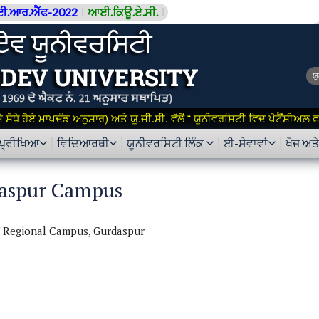
ਈ.ਆਰ.ਐੱਫ-2022
ਆਈ.ਕਿਊ.ਏ.ਸੀ.
ਯ
ਸੋਧੇ ਹੋਏ ਮਾਪਦੰਡ ਅਨੁਸਾਰ) ਅਤੇ ਯੂ.ਜੀ.ਸੀ. ਵੱਲੋਂ “ ਯੂਨੀਵਰਸਿਟੀ ਵਿਦ ਪੋਟੈਂਸ਼ੀਅਲ
ਪ੍ਰੀਖਿਆ
ਵਿਦਿਆਰਥੀ
ਯੂਨੀਵਰਸਿਟੀ ਲਿੰਕ
ਈ-ਸੇਵਾਵਾਂ
ਖੋਜ ਅਤ
aspur Campus
Regional Campus, Gurdaspur