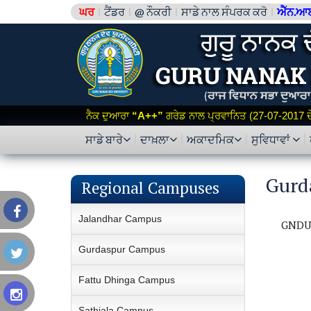
ਘਰ
ਟੈਂਡਰ
@ ਨੌਕਰੀ
ਸਾਡੇ ਨਾਲ ਸੰਪਰਕ ਕਰੋ
ਐੱਨ.ਆ
ਨੈਕ ਦੁਆਰਾ
“A++”
ਗਰੇਡ ਨਾਲ ਪ੍ਰਵਾਨਿਤ (27-07-2017 ਦੇ 
ਸਾਡੇ ਬਾਰੇ
ਦਾਖ਼ਲਾ
ਅਕਾਦਮਿਕ
ਸੁਵਿਧਾਵਾਂ
Gurd
Regional Campuses
Jalandhar Campus
GNDU 
Gurdaspur Campus
Fattu Dhinga Campus
Sathiala Campus