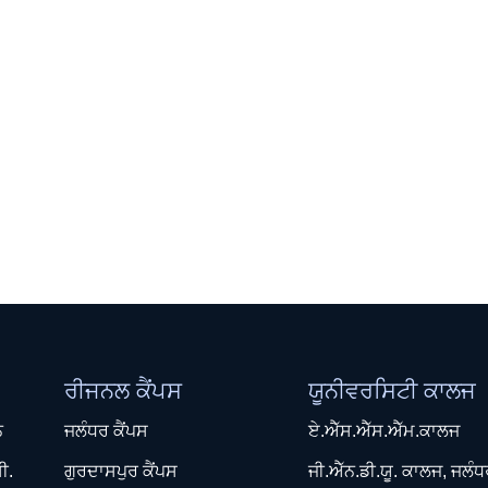
ਰੀਜਨਲ ਕੈਂਪਸ
ਯੂਨੀਵਰਸਿਟੀ ਕਾਲਜ
ਨ
ਜਲੰਧਰ ਕੈਂਪਸ
ਏ.ਐੱਸ.ਐੱਸ.ਐੱਮ.ਕਾਲਜ
ੀ.
ਗੁਰਦਾਸਪੁਰ ਕੈਂਪਸ
ਜੀ.ਐੱਨ.ਡੀ.ਯੂ. ਕਾਲਜ, ਜਲੰ