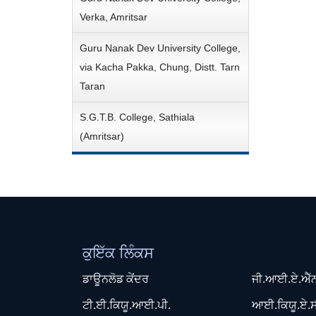
Verka, Amritsar
Guru Nanak Dev University College,
via Kacha Pakka, Chung, Distt. Tarn
Taran
S.G.T.B. College, Sathiala
(Amritsar)
ਕੁਇੱਕ ਲਿੰਕਸ
ਡਾਊਨਲੋਡ ਕੇਂਦਰ
ਜੀ.ਆਈ.ਏ.ਐੱ
ਟੀ.ਈ.ਕਿਯੂ.ਆਈ.ਪੀ.
ਆਈ.ਕਿਯੂ.ਏ.ਸ