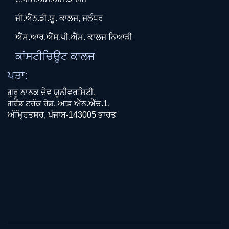
ਜੀ.ਐੱਨ.ਡੀ.ਯੂ. ਕਾਲਜ, ਜਲੰਧਰ
ਐੱਸ.ਆਰ.ਐੱਸ.ਪੀ.ਐੱਮ. ਕਾਲਜ ਨਿਆੜੀ
ਕਾਂਸਟੀਚਿਊਟ ਕਾਲਜ
ਪਤਾ:
ਗੁਰੂ ਨਾਨਕ ਦੇਵ ਯੂਨੀਵਰਸਿਟੀ,
ਗਰੈਂਡ ਟਰੰਕ ਰੋਡ, ਆਫ਼ ਐੱਨ.ਐੱਚ.1,
ਅੰਮ੍ਰਿਤਸਰ, ਪੰਜਾਬ-143005 ਭਾਰਤ