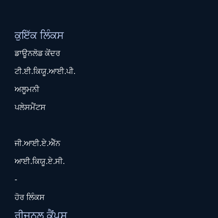
ਕੁਇੱਕ ਲਿੰਕਸ
ਡਾਊਨਲੋਡ ਕੇਂਦਰ
ਟੀ.ਈ.ਕਿਯੂ.ਆਈ.ਪੀ.
ਅਲੂਮਨੀ
ਪਲੇਸਮੈਂਟਸ
ਜੀ.ਆਈ.ਏ.ਐੱਨ
ਆਈ.ਕਿਯੂ.ਏ.ਸੀ.
-
ਹੋਰ ਲਿੰਕਸ
ਰੀਜਨਲ ਕੈਂਪਸ