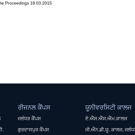
te Proceedings 18.03.2015
ਰੀਜਨਲ ਕੈਂਪਸ
ਯੂਨੀਵਰਸਿਟੀ ਕਾਲਜ
ਨ
ਜਲੰਧਰ ਕੈਂਪਸ
ਏ.ਐੱਸ.ਐੱਸ.ਐੱਮ.ਕਾਲਜ
ੀ.
ਗੁਰਦਾਸਪੁਰ ਕੈਂਪਸ
ਜੀ.ਐੱਨ.ਡੀ.ਯੂ. ਕਾਲਜ, ਜਲੰ