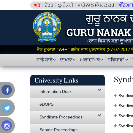
ਘਰ
ਟੈਂਡਰ
@ ਨੌਕਰੀ
ਸਾਡੇ ਨਾਲ ਸੰਪਰਕ ਕਰੋ
ਐੱਨ.ਆ
ਨੈਕ ਦੁਆਰਾ
“A++”
ਗਰੇਡ ਨਾਲ ਪ੍ਰਵਾਨਿਤ (27-07-2017 ਦੇ 
ਸਾਡੇ ਬਾਰੇ
ਦਾਖ਼ਲਾ
ਅਕਾਦਮਿਕ
ਸੁਵਿਧਾਵਾਂ
Synd
University Links
Information Desk
Syndica
eDOPS
Syndica
Syndica
Syndicate Proceedings
Syndica
Senate Proceedings