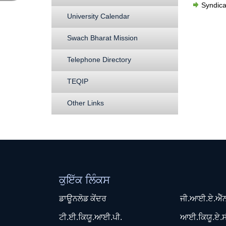
Syndica
University Calendar
Swach Bharat Mission
Telephone Directory
TEQIP
Other Links
ਕੁਇੱਕ ਲਿੰਕਸ
ਡਾਊਨਲੋਡ ਕੇਂਦਰ
ਜੀ.ਆਈ.ਏ.ਐੱ
ਟੀ.ਈ.ਕਿਯੂ.ਆਈ.ਪੀ.
ਆਈ.ਕਿਯੂ.ਏ.ਸ