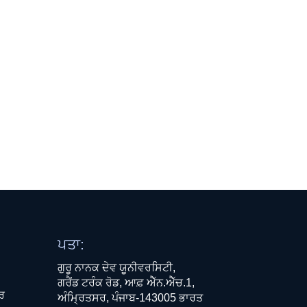
ਪਤਾ:
ਗੁਰੂ ਨਾਨਕ ਦੇਵ ਯੂਨੀਵਰਸਿਟੀ,
ਗਰੈਂਡ ਟਰੰਕ ਰੋਡ, ਆਫ਼ ਐੱਨ.ਐੱਚ.1,
ਧਰ
ਅੰਮ੍ਰਿਤਸਰ, ਪੰਜਾਬ-143005 ਭਾਰਤ