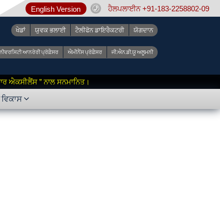
ਹੈਲਪਲਾਈਨ +91-183-2258802-09
English Version
ਖੇਡਾਂ
ਯੁਵਕ ਭਲਾਈ
ਟੈਲੀਫੋਨ ਡਾਇਰੈਕਟਰੀ
ਯੋਗਦਾਨ
ੂਨੀਵਰਸਿਟੀ ਆਨਰੇਰੀ ਪ੍ਰੋਫ਼ੈਸਰ
ਐਮੀਨੈਂਸ ਪ੍ਰੋਫ਼ੈਸਰ
ਜੀ.ਐਨ.ਡੀ.ਯੂ ਅਲੂਮਨੀ
 ਫ਼ਾਰ ਐਕਸੀਲੈਂਸ ” ਨਾਲ ਸਨਮਾਨਿਤ।
ੇ ਵਿਕਾਸ