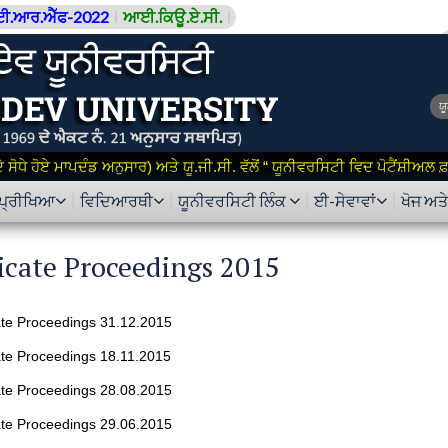
ਈ.ਆਰ.ਐੱਫ-2022
ਆਈ.ਕਿਊ.ਏ.ਸੀ.
ਯ
ਸੋਧੇ ਹੋਏ ਮਾਪਦੰਡ ਅਨੁਸਾਰ) ਅਤੇ ਯੂ.ਜੀ.ਸੀ. ਵੱਲੋਂ “ ਯੂਨੀਵਰਸਿਟੀ ਵਿਦ ਪੋਟੈਂਸ਼ੀਅਲ
ਪ੍ਰੀਖਿਆ
ਵਿਦਿਆਰਥੀ
ਯੂਨੀਵਰਸਿਟੀ ਲਿੰਕ
ਈ-ਸੇਵਾਵਾਂ
ਖੋਜ ਅਤ
icate Proceedings 2015
te Proceedings 31.12.2015
te Proceedings 18.11.2015
te Proceedings 28.08.2015
te Proceedings 29.06.2015