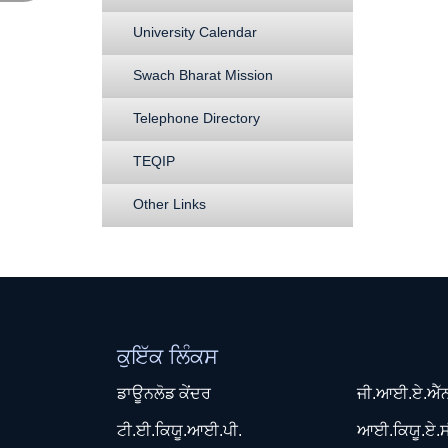
University Calendar
Swach Bharat Mission
Telephone Directory
TEQIP
Other Links
ਕੁਇੱਕ ਲਿੰਕਸ
ਡਾਊਨਲੋਡ ਕੇਂਦਰ
ਜੀ.ਆਈ.ਏ.ਐੱ
ਟੀ.ਈ.ਕਿਯੂ.ਆਈ.ਪੀ.
ਆਈ.ਕਿਯੂ.ਏ.ਸ