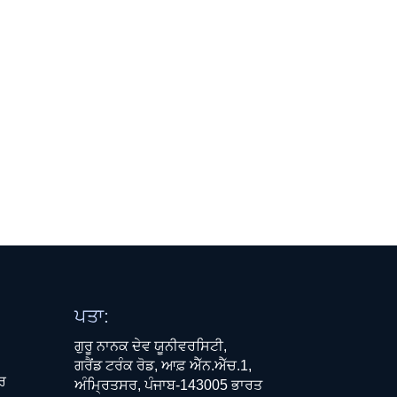
ਪਤਾ:
ਗੁਰੂ ਨਾਨਕ ਦੇਵ ਯੂਨੀਵਰਸਿਟੀ,
ਗਰੈਂਡ ਟਰੰਕ ਰੋਡ, ਆਫ਼ ਐੱਨ.ਐੱਚ.1,
ਧਰ
ਅੰਮ੍ਰਿਤਸਰ, ਪੰਜਾਬ-143005 ਭਾਰਤ