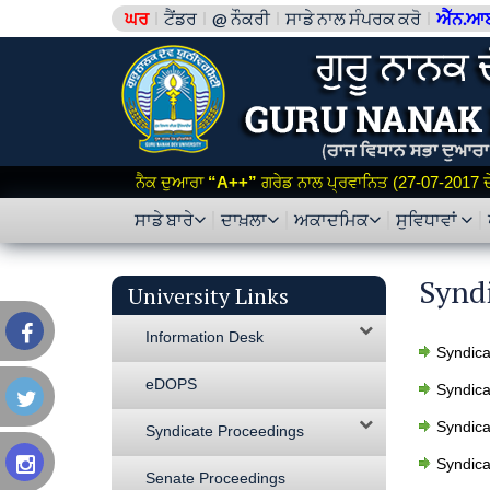
ਘਰ
ਟੈਂਡਰ
@ ਨੌਕਰੀ
ਸਾਡੇ ਨਾਲ ਸੰਪਰਕ ਕਰੋ
ਐੱਨ.ਆ
ਨੈਕ ਦੁਆਰਾ
“A++”
ਗਰੇਡ ਨਾਲ ਪ੍ਰਵਾਨਿਤ (27-07-2017 ਦੇ 
ਸਾਡੇ ਬਾਰੇ
ਦਾਖ਼ਲਾ
ਅਕਾਦਮਿਕ
ਸੁਵਿਧਾਵਾਂ
Synd
University Links
Information Desk
Syndica
eDOPS
Syndica
Syndica
Syndicate Proceedings
Syndica
Senate Proceedings