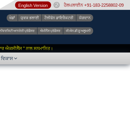
ਹੈਲਪਲਾਈਨ +91-183-2258802-09
English Version
ਖੇਡਾਂ
ਯੁਵਕ ਭਲਾਈ
ਟੈਲੀਫੋਨ ਡਾਇਰੈਕਟਰੀ
ਯੋਗਦਾਨ
ੂਨੀਵਰਸਿਟੀ ਆਨਰੇਰੀ ਪ੍ਰੋਫ਼ੈਸਰ
ਐਮੀਨੈਂਸ ਪ੍ਰੋਫ਼ੈਸਰ
ਜੀ.ਐਨ.ਡੀ.ਯੂ ਅਲੂਮਨੀ
 ਫ਼ਾਰ ਐਕਸੀਲੈਂਸ ” ਨਾਲ ਸਨਮਾਨਿਤ।
ੇ ਵਿਕਾਸ