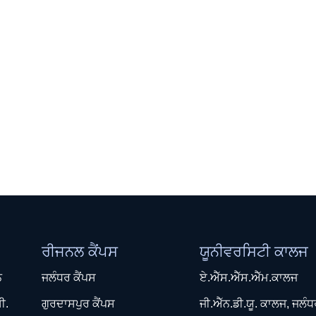
ਰੀਜਨਲ ਕੈਂਪਸ
ਯੂਨੀਵਰਸਿਟੀ ਕਾਲਜ
ਨ
ਜਲੰਧਰ ਕੈਂਪਸ
ਏ.ਐੱਸ.ਐੱਸ.ਐੱਮ.ਕਾਲਜ
ੀ.
ਗੁਰਦਾਸਪੁਰ ਕੈਂਪਸ
ਜੀ.ਐੱਨ.ਡੀ.ਯੂ. ਕਾਲਜ, ਜਲੰ