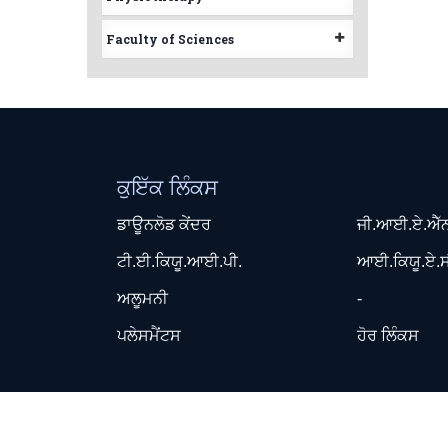
Faculty of Sciences
ਕੁਇੱਕ ਲਿੰਕਸ
ਡਾਊਨਲੋਡ ਕੇਂਦਰ
ਜੀ.ਆਈ.ਏ.ਐੱ
ਟੀ.ਈ.ਕਿਯੂ.ਆਈ.ਪੀ.
ਆਈ.ਕਿਯੂ.ਏ.ਸ
ਅਲੂਮਨੀ
-
ਪਲੇਸਮੈਂਟਸ
ਹੋਰ ਲਿੰਕਸ