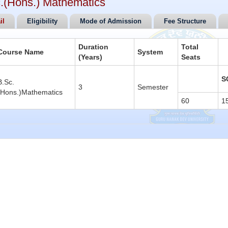
.(Hons.) Mathematics
il
Eligibility
Mode of Admission
Fee Structure
Duration
Total
Course Name
System
(Years)
Seats
S
B.Sc.
3
Semester
(Hons.)Mathematics
60
1