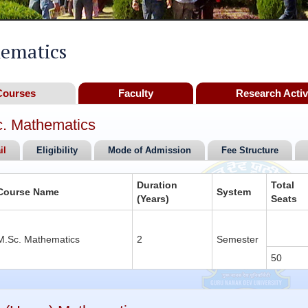
ematics
Courses
Faculty
Research Activ
. Mathematics
il
Eligibility
Mode of Admission
Fee Structure
Duration
Total
Course Name
System
(Years)
Seats
M.Sc. Mathematics
2
Semester
50