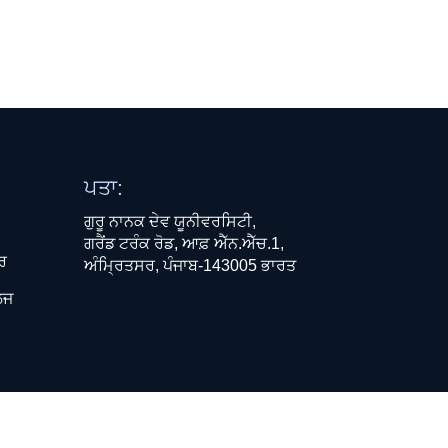
ਪਤਾ:
ਗੁਰੂ ਨਾਨਕ ਦੇਵ ਯੂਨੀਵਰਸਿਟੀ,
ਗਰੈਂਡ ਟਰੰਕ ਰੋਡ, ਆਫ਼ ਐੱਨ.ਐੱਚ.1,
ਧਰ
ਅੰਮ੍ਰਿਤਸਰ, ਪੰਜਾਬ-143005 ਭਾਰਤ
ਲਜ