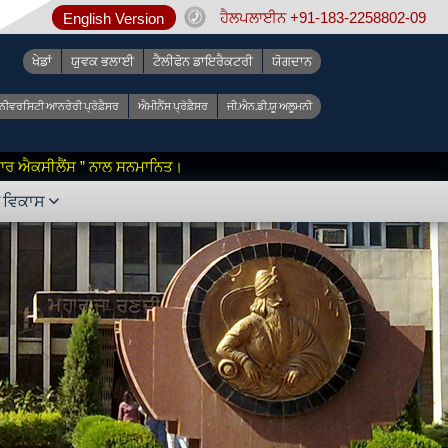
ਹੈਲਪਲਾਈਨ +91-183-2258802-09
English Version
ਖੇਡਾਂ
ਯੁਵਕ ਭਲਾਈ
ਟੈਲੀਫੋਨ ਡਾਇਰੈਕਟਰੀ
ਯੋਗਦਾਨ
ੂਨੀਵਰਸਿਟੀ ਆਨਰੇਰੀ ਪ੍ਰੋਫ਼ੈਸਰ
ਐਮੀਨੈਂਸ ਪ੍ਰੋਫ਼ੈਸਰ
ਜੀ.ਐਨ.ਡੀ.ਯੂ ਅਲੂਮਨੀ
 ਫ਼ਾਰ ਐਕਸੀਲੈਂਸ ” ਨਾਲ ਸਨਮਾਨਿਤ।
ੇ ਵਿਕਾਸ