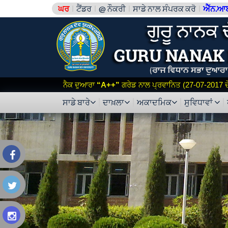
ਘਰ
ਟੈਂਡਰ
@ ਨੌਕਰੀ
ਸਾਡੇ ਨਾਲ ਸੰਪਰਕ ਕਰੋ
ਐੱਨ.ਆ
ਨੈਕ ਦੁਆਰਾ
“A++”
ਗਰੇਡ ਨਾਲ ਪ੍ਰਵਾਨਿਤ (27-07-2017 ਦੇ 
ਸਾਡੇ ਬਾਰੇ
ਦਾਖ਼ਲਾ
ਅਕਾਦਮਿਕ
ਸੁਵਿਧਾਵਾਂ