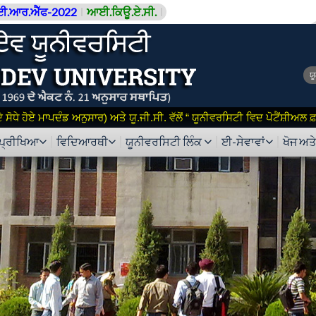
ਈ.ਆਰ.ਐੱਫ-2022
ਆਈ.ਕਿਊ.ਏ.ਸੀ.
ਯ
ਸੋਧੇ ਹੋਏ ਮਾਪਦੰਡ ਅਨੁਸਾਰ) ਅਤੇ ਯੂ.ਜੀ.ਸੀ. ਵੱਲੋਂ “ ਯੂਨੀਵਰਸਿਟੀ ਵਿਦ ਪੋਟੈਂਸ਼ੀਅਲ
ਪ੍ਰੀਖਿਆ
ਵਿਦਿਆਰਥੀ
ਯੂਨੀਵਰਸਿਟੀ ਲਿੰਕ
ਈ-ਸੇਵਾਵਾਂ
ਖੋਜ ਅਤ