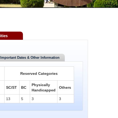
ities
Important Dates & Other Information
Reserved Categories
Physically
SC/ST
BC
Others
Handicapped
13
5
3
3