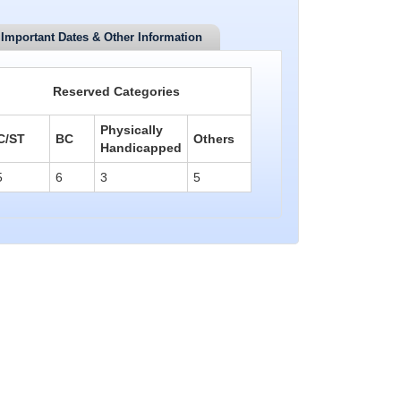
Important Dates & Other Information
Reserved Categories
Physically
C/ST
BC
Others
Handicapped
5
6
3
5