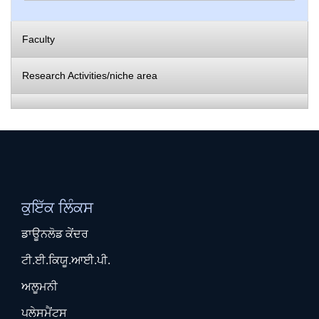
Faculty
Research Activities/niche area
ਕੁਇੱਕ ਲਿੰਕਸ
ਡਾਊਨਲੋਡ ਕੇਂਦਰ
ਟੀ.ਈ.ਕਿਯੂ.ਆਈ.ਪੀ.
ਅਲੂਮਨੀ
ਪਲੇਸਮੈਂਟਸ