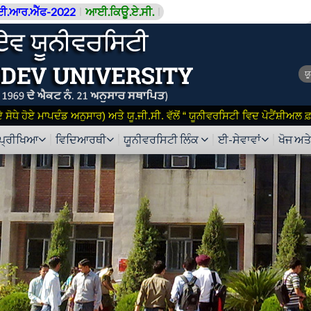
ਈ.ਆਰ.ਐੱਫ-2022
ਆਈ.ਕਿਊ.ਏ.ਸੀ.
ਯ
ਸੋਧੇ ਹੋਏ ਮਾਪਦੰਡ ਅਨੁਸਾਰ) ਅਤੇ ਯੂ.ਜੀ.ਸੀ. ਵੱਲੋਂ “ ਯੂਨੀਵਰਸਿਟੀ ਵਿਦ ਪੋਟੈਂਸ਼ੀਅਲ
ਪ੍ਰੀਖਿਆ
ਵਿਦਿਆਰਥੀ
ਯੂਨੀਵਰਸਿਟੀ ਲਿੰਕ
ਈ-ਸੇਵਾਵਾਂ
ਖੋਜ ਅਤ