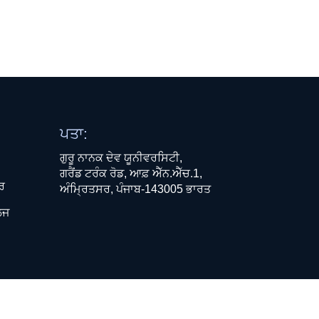
ਪਤਾ:
ਗੁਰੂ ਨਾਨਕ ਦੇਵ ਯੂਨੀਵਰਸਿਟੀ,
ਗਰੈਂਡ ਟਰੰਕ ਰੋਡ, ਆਫ਼ ਐੱਨ.ਐੱਚ.1,
ਧਰ
ਅੰਮ੍ਰਿਤਸਰ, ਪੰਜਾਬ-143005 ਭਾਰਤ
ਲਜ