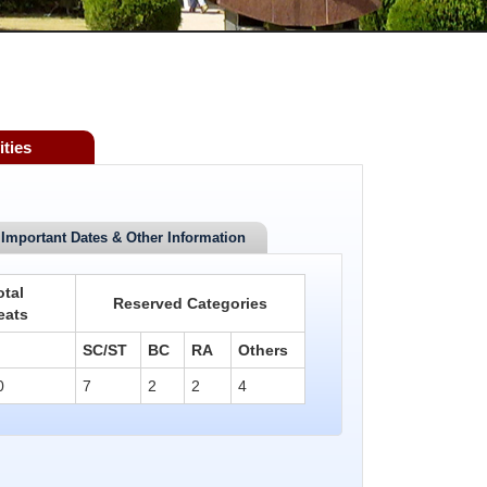
ities
Important Dates & Other Information
otal
Reserved Categories
eats
SC/ST
BC
RA
Others
0
7
2
2
4