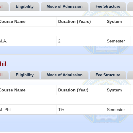
il
Eligibility
Mode of Admission
Fee Structure
Course Name
Duration (Years)
System
M.A.
2
Semester
il.
il
Eligibility
Mode of Admission
Fee Structure
Course Name
Duration (Year)
System
M. Phil.
1½
Semester