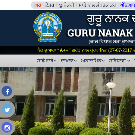
ਘਰ
ਟੈਂਡਰ
@ ਨੌਕਰੀ
ਸਾਡੇ ਨਾਲ ਸੰਪਰਕ ਕਰੋ
ਐੱਨ.ਆ
ਨੈਕ ਦੁਆਰਾ
“A++”
ਗਰੇਡ ਨਾਲ ਪ੍ਰਵਾਨਿਤ (27-07-2017 ਦੇ 
ਸਾਡੇ ਬਾਰੇ
ਦਾਖ਼ਲਾ
ਅਕਾਦਮਿਕ
ਸੁਵਿਧਾਵਾਂ