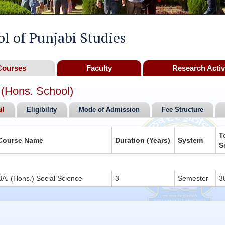
l of Punjabi Studies
Courses
Faculty
Research Activ
 (Hons. School)
il
Eligibility
Mode of Admission
Fee Structure
T
Course Name
Duration (Years)
System
S
BA. (Hons.) Social Science
3
Semester
3