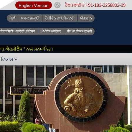
ਹੈਲਪਲਾਈਨ +91-183-2258802-09
English Version
ਖੇਡਾਂ
ਯੁਵਕ ਭਲਾਈ
ਟੈਲੀਫੋਨ ਡਾਇਰੈਕਟਰੀ
ਯੋਗਦਾਨ
ੂਨੀਵਰਸਿਟੀ ਆਨਰੇਰੀ ਪ੍ਰੋਫ਼ੈਸਰ
ਐਮੀਨੈਂਸ ਪ੍ਰੋਫ਼ੈਸਰ
ਜੀ.ਐਨ.ਡੀ.ਯੂ ਅਲੂਮਨੀ
 ਫ਼ਾਰ ਐਕਸੀਲੈਂਸ ” ਨਾਲ ਸਨਮਾਨਿਤ।
ੇ ਵਿਕਾਸ