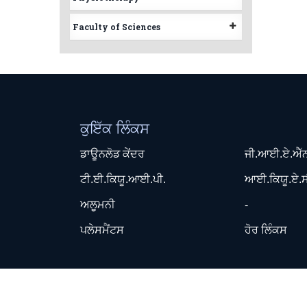
Faculty of Sciences
ਕੁਇੱਕ ਲਿੰਕਸ
ਡਾਊਨਲੋਡ ਕੇਂਦਰ
ਜੀ.ਆਈ.ਏ.ਐੱ
ਟੀ.ਈ.ਕਿਯੂ.ਆਈ.ਪੀ.
ਆਈ.ਕਿਯੂ.ਏ.ਸ
ਅਲੂਮਨੀ
-
ਪਲੇਸਮੈਂਟਸ
ਹੋਰ ਲਿੰਕਸ