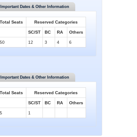
Important Dates & Other Information
Total Seats
Reserved Categories
SC/ST
BC
RA
Others
50
12
3
4
6
Important Dates & Other Information
Total Seats
Reserved Categories
SC/ST
BC
RA
Others
5
1